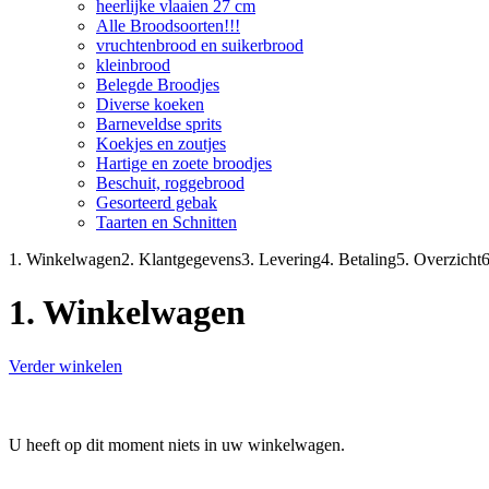
heerlijke vlaaien 27 cm
Alle Broodsoorten!!!
vruchtenbrood en suikerbrood
kleinbrood
Belegde Broodjes
Diverse koeken
Barneveldse sprits
Koekjes en zoutjes
Hartige en zoete broodjes
Beschuit, roggebrood
Gesorteerd gebak
Taarten en Schnitten
1. Winkelwagen
2. Klantgegevens
3. Levering
4. Betaling
5. Overzicht
6
1. Winkelwagen
Verder winkelen
U heeft op dit moment niets in uw winkelwagen.