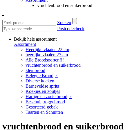
Assortiment
vruchtenbrood en suikerbrood
Zoeken
Postcodecheck
Bekijk hele assortiment
Assortiment
Heerlijke vlaaien 22 cm
heerlijke vlaaien 27 cm
Alle Broodsoorten!!!
vruchtenbrood en suikerbrood
kleinbrood
Belegde Broodjes
Diverse koeken
Barneveldse sprits
Koekjes en zoutjes
Hartige en zoete broodjes
Beschuit, roggebrood
Gesorteerd gebak
Taarten en Schnitten
vruchtenbrood en suikerbrood