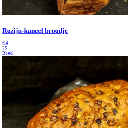
Rozijn-kaneel broodje
€
4
25
Bestel