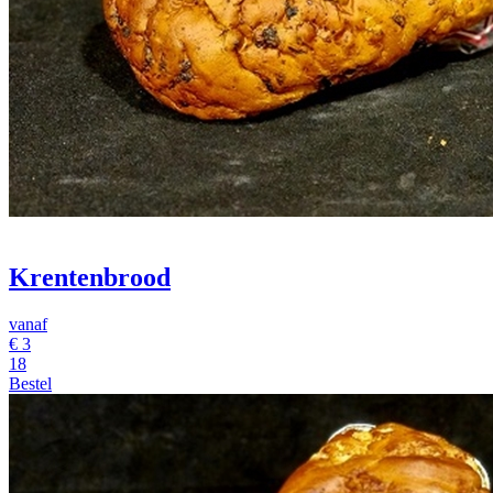
Krentenbrood
vanaf
€
3
18
Bestel