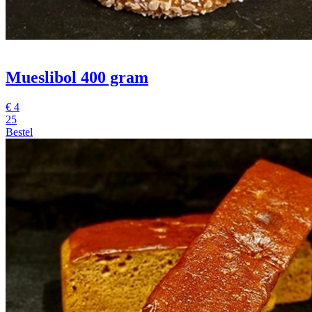
Mueslibol 400 gram
€
4
25
Bestel