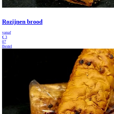
Rozijnen brood
vanaf
€
3
07
Bestel