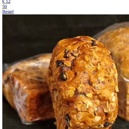
€
12
50
Bestel