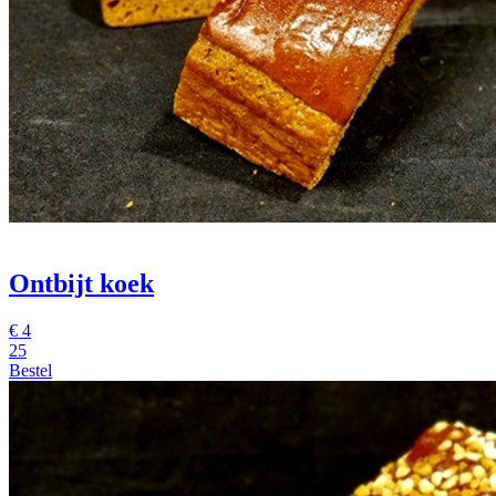
Ontbijt koek
€
4
25
Bestel