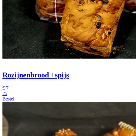
Rozijnenbrood +spijs
€
7
25
Bestel