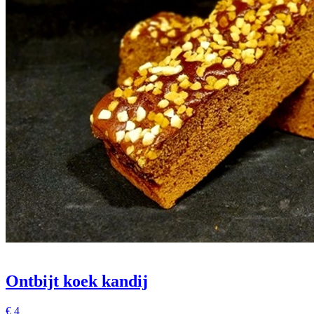
Ontbijt koek kandij
€
4