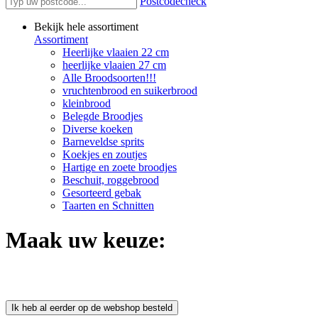
Postcodecheck
Bekijk hele assortiment
Assortiment
Heerlijke vlaaien 22 cm
heerlijke vlaaien 27 cm
Alle Broodsoorten!!!
vruchtenbrood en suikerbrood
kleinbrood
Belegde Broodjes
Diverse koeken
Barneveldse sprits
Koekjes en zoutjes
Hartige en zoete broodjes
Beschuit, roggebrood
Gesorteerd gebak
Taarten en Schnitten
Maak uw keuze:
Ik heb al eerder op de webshop besteld