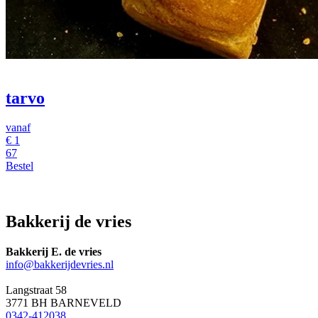
tarvo
vanaf
€
1
67
Bestel
Bakkerij de vries
Bakkerij E. de vries
info@bakkerijdevries.nl
Langstraat 58
3771 BH BARNEVELD
0342-412038