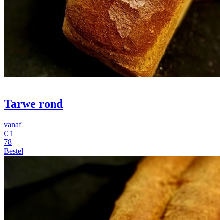
Tarwe rond
vanaf
€
1
78
Bestel