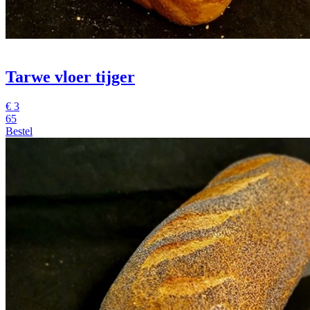
Tarwe vloer tijger
€
3
65
Bestel