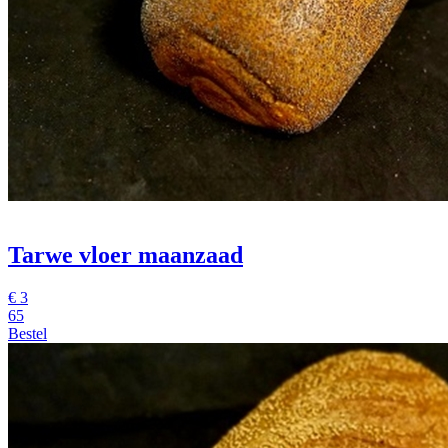
Tarwe vloer maanzaad
€
3
65
Bestel