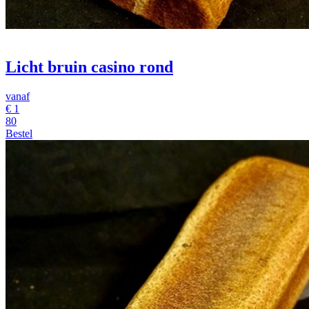
Licht bruin casino rond
vanaf
€
1
80
Bestel