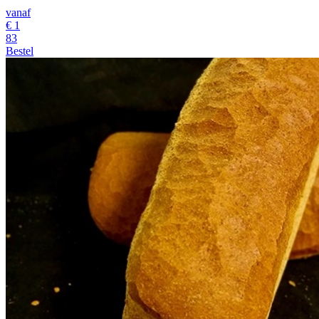
vanaf
€
1
83
Bestel