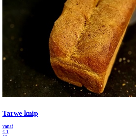
Tarwe knip
vanaf
€
1