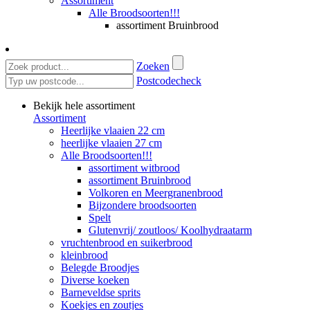
Assortiment
Alle Broodsoorten!!!
assortiment Bruinbrood
Zoeken
Postcodecheck
Bekijk hele assortiment
Assortiment
Heerlijke vlaaien 22 cm
heerlijke vlaaien 27 cm
Alle Broodsoorten!!!
assortiment witbrood
assortiment Bruinbrood
Volkoren en Meergranenbrood
Bijzondere broodsoorten
Spelt
Glutenvrij/ zoutloos/ Koolhydraatarm
vruchtenbrood en suikerbrood
kleinbrood
Belegde Broodjes
Diverse koeken
Barneveldse sprits
Koekjes en zoutjes