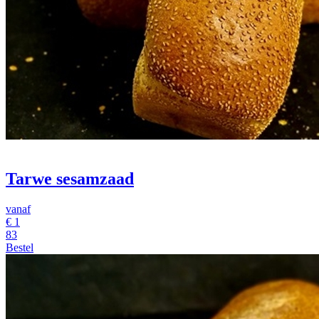
Tarwe sesamzaad
vanaf
€
1
83
Bestel