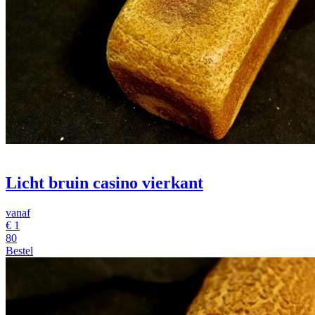
Licht bruin casino vierkant
vanaf
€
1
80
Bestel