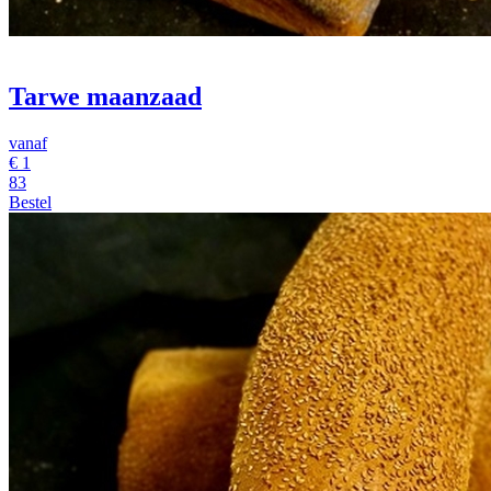
Tarwe maanzaad
vanaf
€
1
83
Bestel