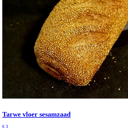
Tarwe vloer sesamzaad
€
3