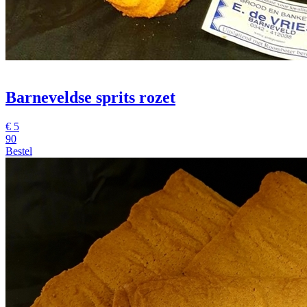
Barneveldse sprits rozet
€
5
90
Bestel