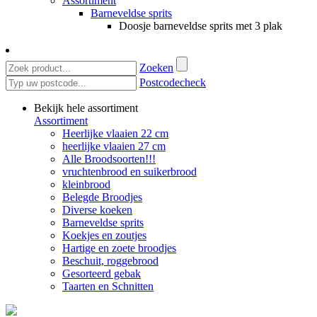
Assortiment
Barneveldse sprits
Doosje barneveldse sprits met 3 plak
Zoeken
Postcodecheck
Bekijk hele assortiment
Assortiment
Heerlijke vlaaien 22 cm
heerlijke vlaaien 27 cm
Alle Broodsoorten!!!
vruchtenbrood en suikerbrood
kleinbrood
Belegde Broodjes
Diverse koeken
Barneveldse sprits
Koekjes en zoutjes
Hartige en zoete broodjes
Beschuit, roggebrood
Gesorteerd gebak
Taarten en Schnitten