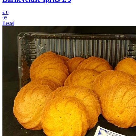
€
0
95
Bestel