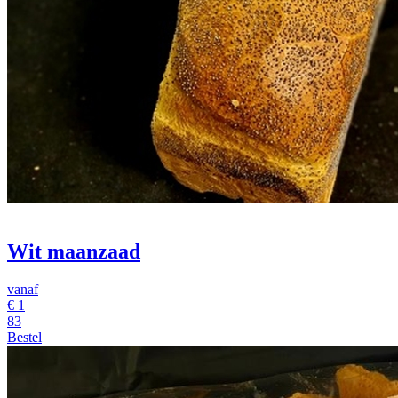
Wit maanzaad
vanaf
€
1
83
Bestel