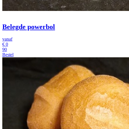
Belegde powerbol
vanaf
€
0
90
Bestel