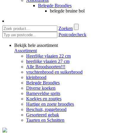
Assortiment
Belegde Broodjes
belegde bruine bol
Zoeken
Postcodecheck
Bekijk hele assortiment
Assortiment
Heerlijke vlaaien 22 cm
heerlijke vlaaien 27 cm
Alle Broodsoorten!!!
vruchtenbrood en suikerbrood
kleinbrood
Belegde Broodjes
Diverse koeken
Barneveldse sprits
Koekjes en zoutjes
Hartige en zoete broodjes
Beschuit, roggebrood
Gesorteerd gebak
Taarten en Schnitten