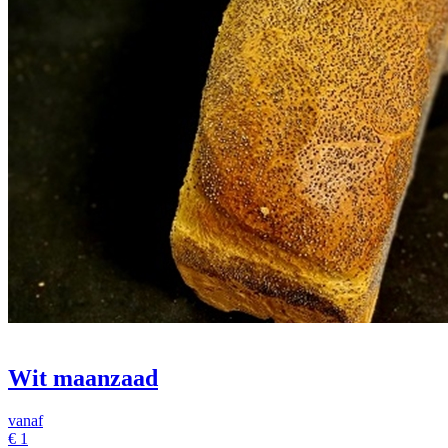
Wit maanzaad
vanaf
€
1