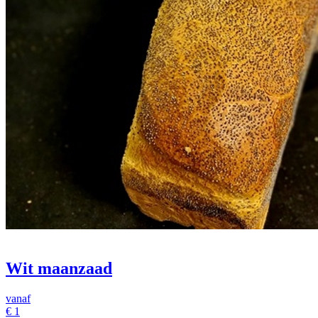
Wit maanzaad
vanaf
€
1