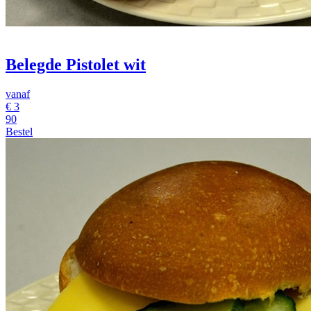
Belegde Pistolet wit
vanaf
€
3
90
Bestel