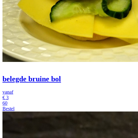
belegde bruine bol
vanaf
€
3
60
Bestel