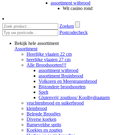
assortiment witbrood
Wit casino rond
Zoeken
Postcodecheck
Bekijk hele assortiment
Assortiment
Heerlijke vlaaien 22 cm
heerlijke vlaaien 27 cm
Alle Broodsoorten!!!
assortiment witbrood
assortiment Bruinbrood
Volkoren en Meergranenbrood
Bijzondere broodsoorten
Spelt
Glutenvrij/ zoutloos/ Koolhydraatarm
vruchtenbrood en suikerbrood
kleinbrood
Belegde Broodjes
Diverse koeken
Barneveldse sprits
Koekjes en zoutjes