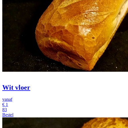
Wit vloer
vanaf
€
1
83
Bestel