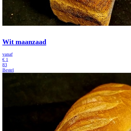
Wit maanzaad
vanaf
€
1
83
Bestel