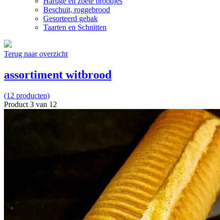
Hartige en zoete broodjes
Beschuit, roggebrood
Gesorteerd gebak
Taarten en Schnitten
Terug naar overzicht
assortiment witbrood
(12 producten)
Product 3 van 12