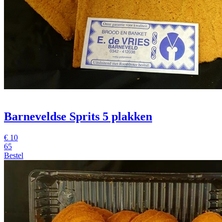
Barneveldse Sprits 5 plakken
€
10
65
Bestel