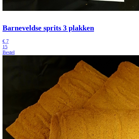
Barneveldse sprits 3 plakken
€
7
15
Bestel