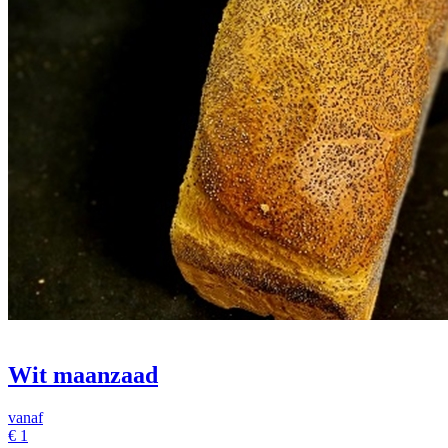
Wit maanzaad
vanaf
€
1