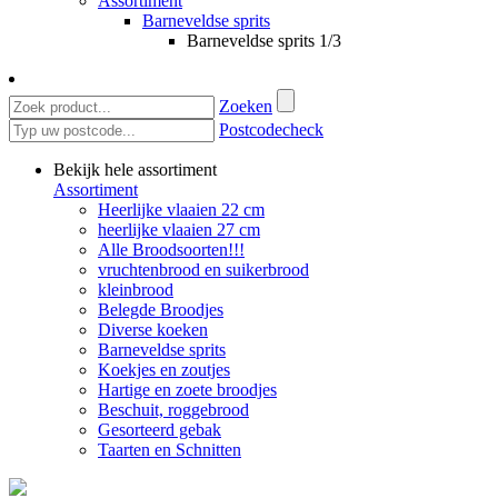
Assortiment
Barneveldse sprits
Barneveldse sprits 1/3
Zoeken
Postcodecheck
Bekijk hele assortiment
Assortiment
Heerlijke vlaaien 22 cm
heerlijke vlaaien 27 cm
Alle Broodsoorten!!!
vruchtenbrood en suikerbrood
kleinbrood
Belegde Broodjes
Diverse koeken
Barneveldse sprits
Koekjes en zoutjes
Hartige en zoete broodjes
Beschuit, roggebrood
Gesorteerd gebak
Taarten en Schnitten