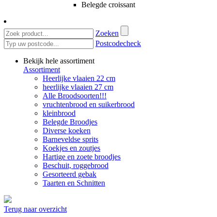
Belegde croissant
Zoeken
Postcodecheck
Bekijk hele assortiment
Assortiment
Heerlijke vlaaien 22 cm
heerlijke vlaaien 27 cm
Alle Broodsoorten!!!
vruchtenbrood en suikerbrood
kleinbrood
Belegde Broodjes
Diverse koeken
Barneveldse sprits
Koekjes en zoutjes
Hartige en zoete broodjes
Beschuit, roggebrood
Gesorteerd gebak
Taarten en Schnitten
Terug naar overzicht