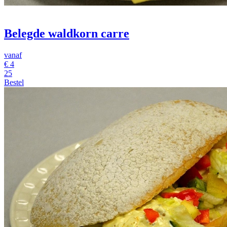
Belegde waldkorn carre
vanaf
€
4
25
Bestel