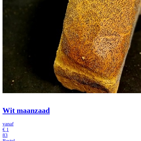
Wit maanzaad
vanaf
€
1
83
Bestel