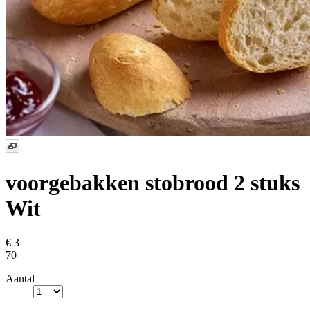
voorgebakken stobrood 2 stuks
Wit
€ 3
70
Aantal