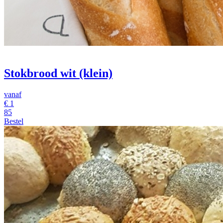
Stokbrood wit (klein)
vanaf
€
1
85
Bestel