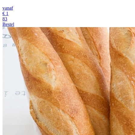
vanaf
€
1
83
Bestel