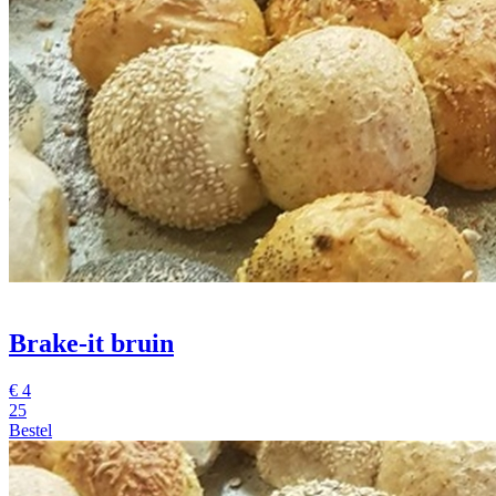
Brake-it bruin
€
4
25
Bestel