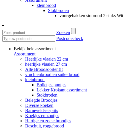
Assortiment
kleinbrood
Stokbroden
voorgebakken stobrood 2 stuks Wit
Zoeken
Postcodecheck
Bekijk hele assortiment
Assortiment
Heerlijke vlaaien 22 cm
heerlijke vlaaien 27 cm
Alle Broodsoorten!!!
vruchtenbrood en suikerbrood
kleinbrood
Bolletjes puntjes
Lekker Krokant assortiment
Stokbroden
Belegde Broodjes
Diverse koeken
Barneveldse sprits
Koekjes en zoutjes
Hartige en zoete broodjes
Beschuit, roggebrood