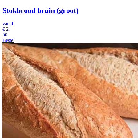
Stokbrood bruin (groot)
vanaf
€
2
50
Bestel