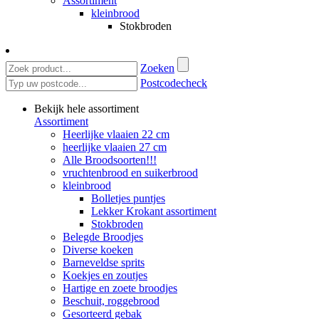
Assortiment
kleinbrood
Stokbroden
Zoeken
Postcodecheck
Bekijk hele assortiment
Assortiment
Heerlijke vlaaien 22 cm
heerlijke vlaaien 27 cm
Alle Broodsoorten!!!
vruchtenbrood en suikerbrood
kleinbrood
Bolletjes puntjes
Lekker Krokant assortiment
Stokbroden
Belegde Broodjes
Diverse koeken
Barneveldse sprits
Koekjes en zoutjes
Hartige en zoete broodjes
Beschuit, roggebrood
Gesorteerd gebak