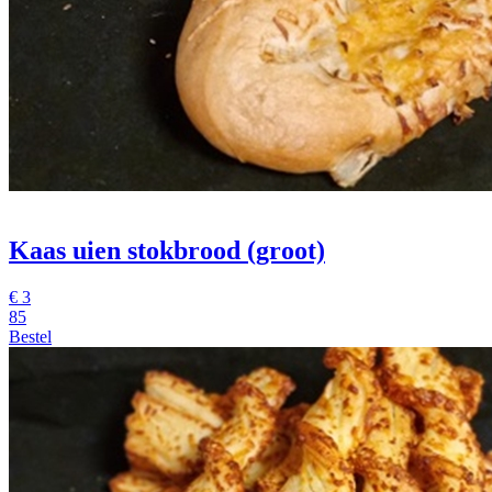
Kaas uien stokbrood (groot)
€
3
85
Bestel