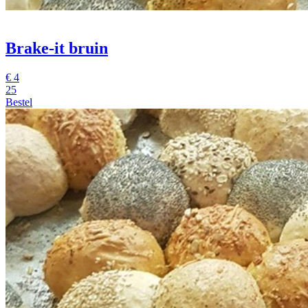
Brake-it bruin
€
4
25
Bestel