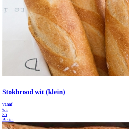
Stokbrood wit (klein)
vanaf
€
1
85
Bestel