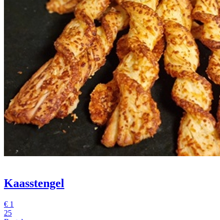
Kaasstengel
€
1
25