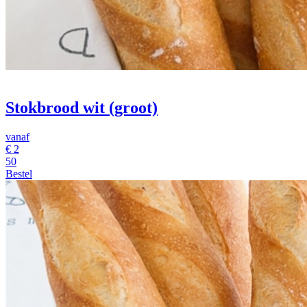
Stokbrood wit (groot)
vanaf
€
2
50
Bestel