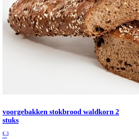
voorgebakken stokbrood waldkorn 2
stuks
€
3
95