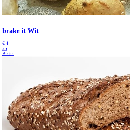
brake it Wit
€
4
25
Bestel