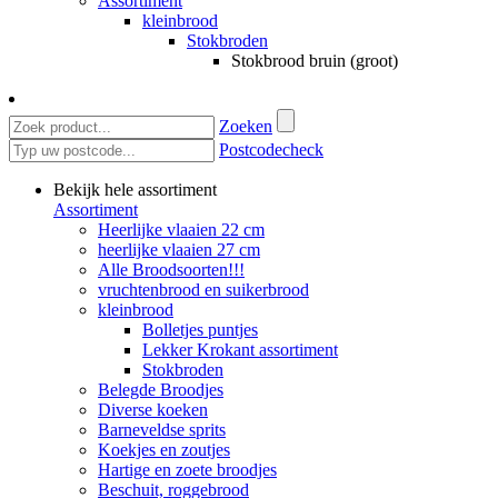
Assortiment
kleinbrood
Stokbroden
Stokbrood bruin (groot)
Zoeken
Postcodecheck
Bekijk hele assortiment
Assortiment
Heerlijke vlaaien 22 cm
heerlijke vlaaien 27 cm
Alle Broodsoorten!!!
vruchtenbrood en suikerbrood
kleinbrood
Bolletjes puntjes
Lekker Krokant assortiment
Stokbroden
Belegde Broodjes
Diverse koeken
Barneveldse sprits
Koekjes en zoutjes
Hartige en zoete broodjes
Beschuit, roggebrood