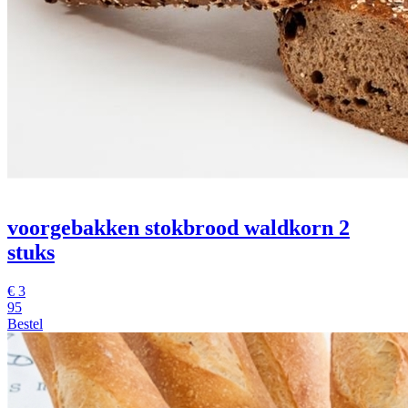
voorgebakken stokbrood waldkorn 2
stuks
€
3
95
Bestel