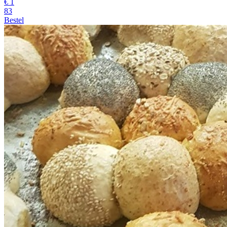
€
1
83
Bestel